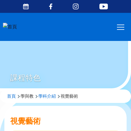
Social
移至主內容
Media
Main
Top
navig
課程特色
導
首頁
學與教
學科介紹
視覺藝術
航
連
視覺藝術
結