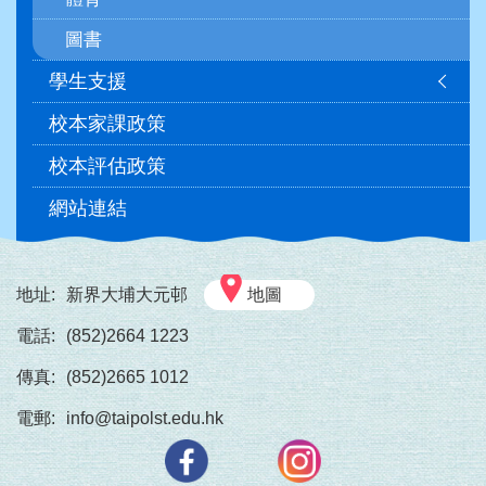
圖書
學生支援
校本家課政策
校本評估政策
網站連結
地址:
新界大埔大元邨
地圖
電話:
(852)2664 1223
傳真:
(852)2665 1012
電郵:
info@taipolst.edu.hk