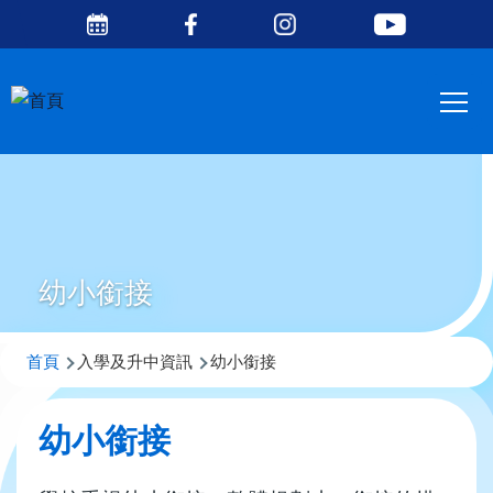
Social
移至主內容
Media
Main
Top
navig
幼小銜接
導
首頁
入學及升中資訊
幼小銜接
航
連
幼小銜接
結