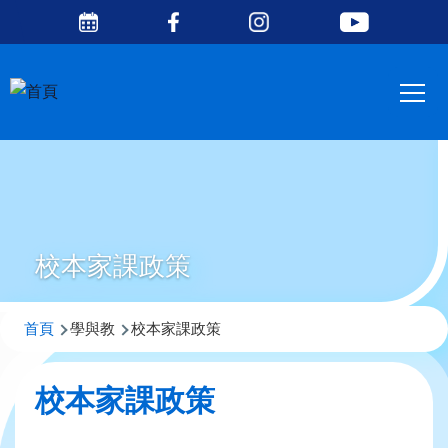
Social
移至主內容
Media
Main
Top
navig
校本家課政策
導
首頁
學與教
校本家課政策
航
連
校本家課政策
結