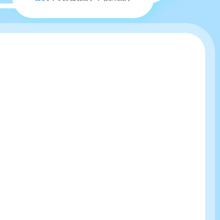
航
連
結