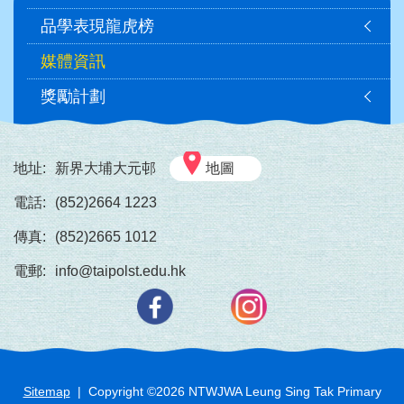
navigation
品學表現龍虎榜
媒體資訊
獎勵計劃
地址:
新界大埔大元邨
地圖
電話:
(852)2664 1223
傳真:
(852)2665 1012
電郵:
info@taipolst.edu.hk
Sitemap
| Copyright ©
2026
NTWJWA Leung Sing Tak Primary