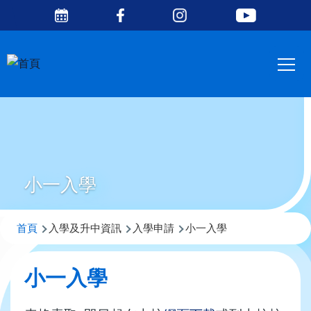
Social
移至主內容
Media
Main
Top
navig
小一入學
導
首頁
入學及升中資訊
入學申請
小一入學
航
連
小一入學
結