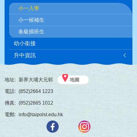
navigation
小一入學
小一候補生
各級插班生
幼小銜接
升中資訊
地址:
新界大埔大元邨
地圖
電話:
(852)2664 1223
傳真:
(852)2665 1012
電郵:
info@taipolst.edu.hk