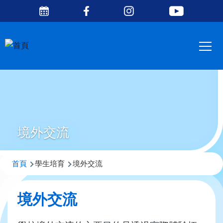
Social
移至主內容
Media
Main
Top
navig
境外交流
導
首頁
學生培育
境外交流
航
連
境外交流
結