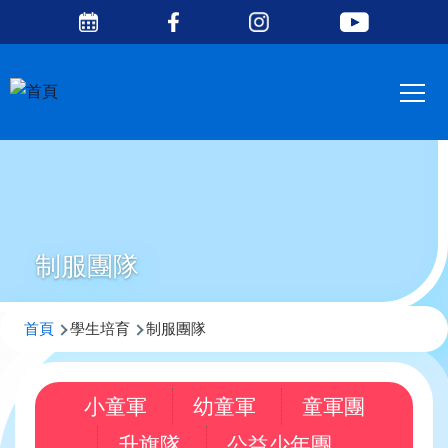
Social
移至主內容
Media
Main
Top
navig
制服團隊
導
首頁
學生培育
制服團隊
航
連
小童軍
幼童軍
童軍團
結
升旗隊
公益少年團