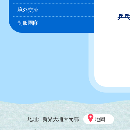
生
境外交流
乒
培
制服團隊
育)
Paginat
地址:
新界大埔大元邨
地圖