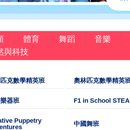
航
連
結
類
體育
舞蹈
音樂
然與科技
林匹克數學精英班
奧林匹克數學精英
國樂器班
F1 in School STE
ative Puppetry
中國舞班
entures