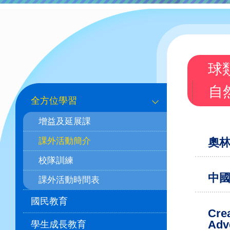
球
Main
自
全方位學習
navigation
增益及延展課
(課
課外活動簡介
奧
外
校隊訓練
活
中
課外活動時間表
動
國民教育
_
Cre
Adv
學生成長教育
學