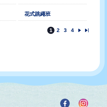
花式跳繩班
1
2
3
4
目
頁
頁
頁
下
Last
前
面
面
面
一
page
頁
頁
面