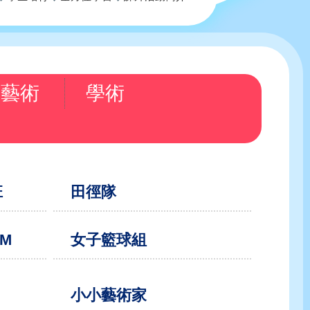
藝術
學術
班
田徑隊
AM
女子籃球組
小小藝術家