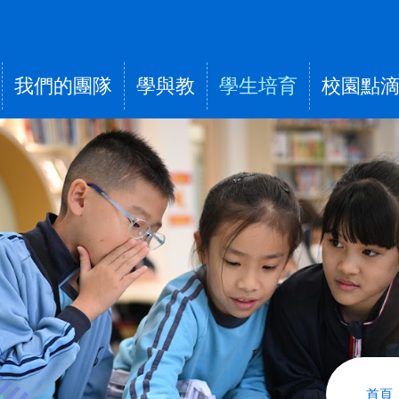
我們的團隊
學與教
學生培育
校園點
tion
導
首頁