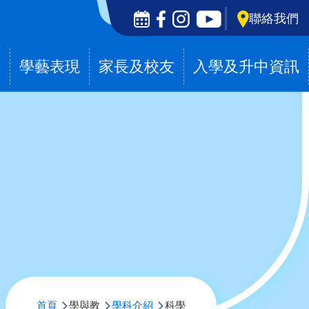
Social
聯絡我們
Media
Top
滴
學藝表現
家長及校友
入學及升中資訊
導
首頁
學與教
學科介紹
科學