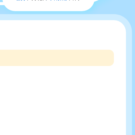
航
連
結