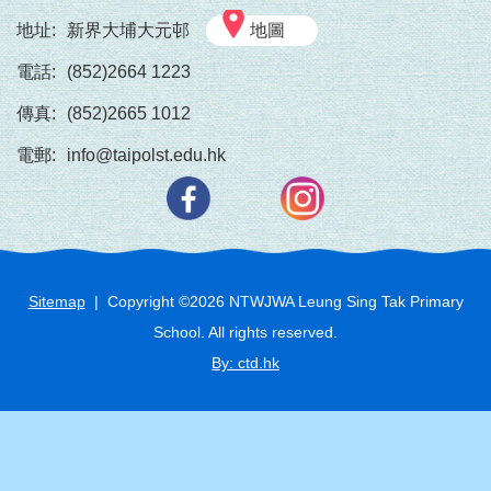
地址:
新界大埔大元邨
地圖
電話:
(852)2664 1223
傳真:
(852)2665 1012
電郵:
info@taipolst.edu.hk
Sitemap
| Copyright ©
2026
NTWJWA Leung Sing Tak Primary
School. All rights reserved.
By: ctd.hk