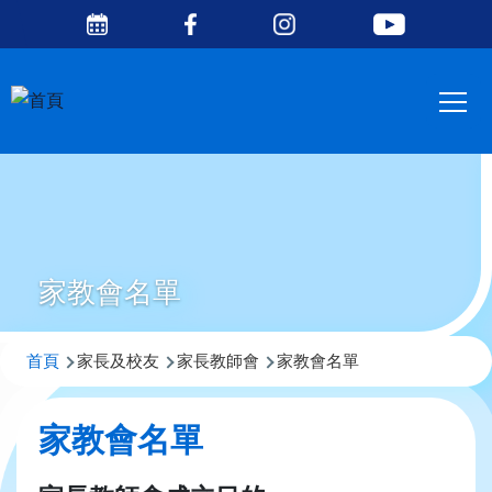
Social
移至主內容
Media
Main
Top
navig
家教會名單
導
首頁
家長及校友
家長教師會
家教會名單
航
連
家教會名單
結