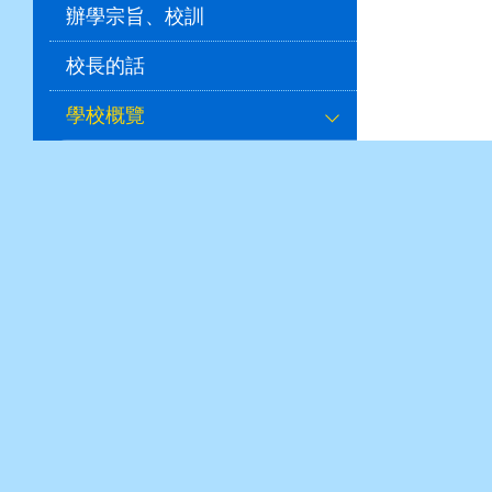
辦學宗旨、校訓
校長的話
學校概覽
校服式樣
校曆表
學習時間表
計劃及報告
2025-26學年
其他學年
行政政策
學校刊物