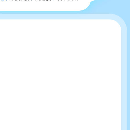
航
連
結