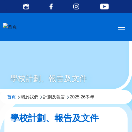
Social
移至主內容
Media
Main
Top
navig
學校計劃、報告及文件
導
首頁
關於我們
計劃及報告
2025-26學年
航
連
學校計劃、報告及文件
結