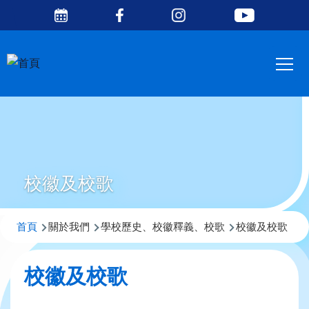
Social
移至主內容
Media
Main
Top
navig
校徽及校歌
導
首頁
關於我們
學校歷史、校徽釋義、校歌
校徽及校歌
航
連
校徽及校歌
結