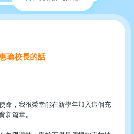
航
連
結
姚惠瑜校長的話
使命，我很榮幸能在新學年加入這個充
育新篇章。