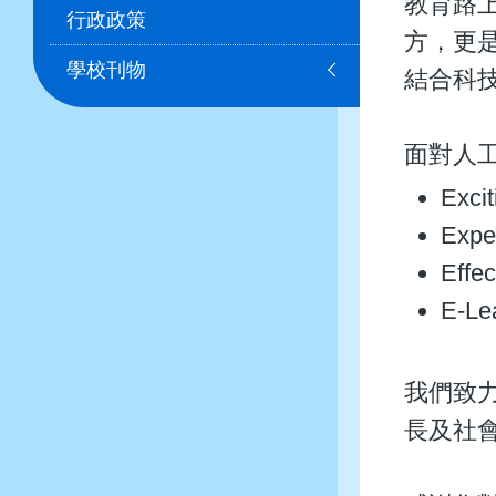
教育路
行政政策
方，更
學校刊物
結合科
面對人
Exc
Exp
Eff
E-
我們致
長及社