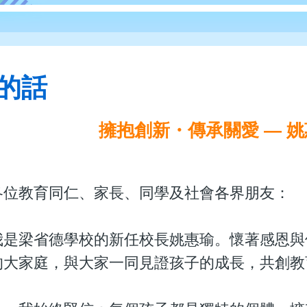
的話
擁抱創新・傳承關愛 — 
各位教育同仁、家長、同學及社會各界朋友：
我是梁省德學校的新任校長姚惠瑜。懷著感恩與
的大家庭，與大家一同見證孩子的成長，共創教