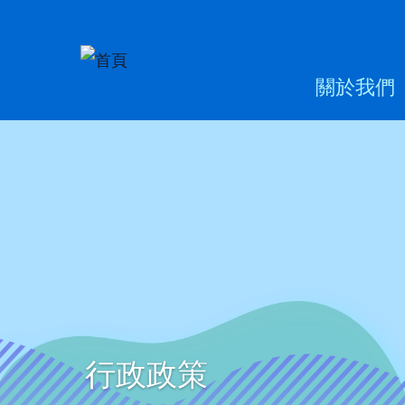
移至主內容
Main
關於我們
naviga
行政政策