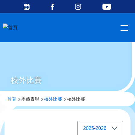
Social
移至主內容
Media
Main
Top
navig
校外比賽
導
首頁
學藝表現
校外比賽
校外比賽
航
連
結