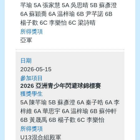
芊瑜 5A 張家慧 5A 吳思晴 5B 蘇彥澄
6A 蘇穎喬 6A 温梓瑜 6B 尹芊諾 6B
楊子歡 6C 李樂怡 6C 梁詩晴
亞軍
2026-05-15
2026 亞洲青少年閃避球錦標賽
5A 陳芊瑜 5B 蘇彥澄 6A 秦子晧 6A 李
梓維 6A 華思宇 6A 温梓瑜 6B 蘇仲軒
6B 黃晟禹 6B 楊子歡 6C 李樂怡
U13混合組殿軍