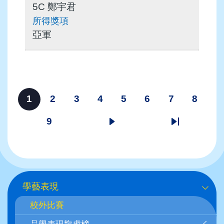
5C 鄭宇君
亞軍
Pagination
1
2
3
4
5
6
7
8
目
頁
頁
頁
頁
頁
頁
頁
前
面
面
面
面
面
面
面
9
頁
下
Last
頁
面
一
page
面
頁
Main
學藝表現
navigation
校外比賽
(自