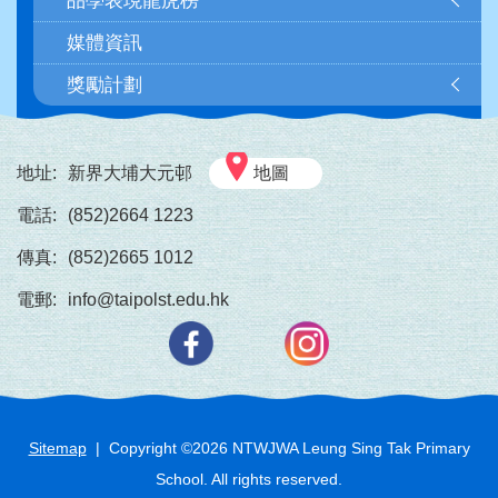
品學表現龍虎榜
訂)
媒體資訊
獎勵計劃
地址:
新界大埔大元邨
地圖
電話:
(852)2664 1223
傳真:
(852)2665 1012
電郵:
info@taipolst.edu.hk
Sitemap
| Copyright ©
2026
NTWJWA Leung Sing Tak Primary
School. All rights reserved.