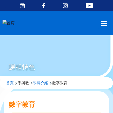
Social
移至主內容
Media
Main
Top
navig
課程特色
導
首頁
學與教
學科介紹
數字教育
航
連
數字教育
結