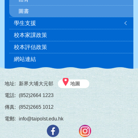
圖書
學生支援
校本家課政策
校本評估政策
網站連結
地址:
新界大埔大元邨
地圖
電話:
(852)2664 1223
傳真:
(852)2665 1012
電郵:
info@taipolst.edu.hk