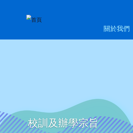
移至主內容
Main
關於我們
naviga
校訓及辦學宗旨