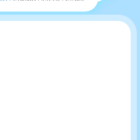
航
連
結