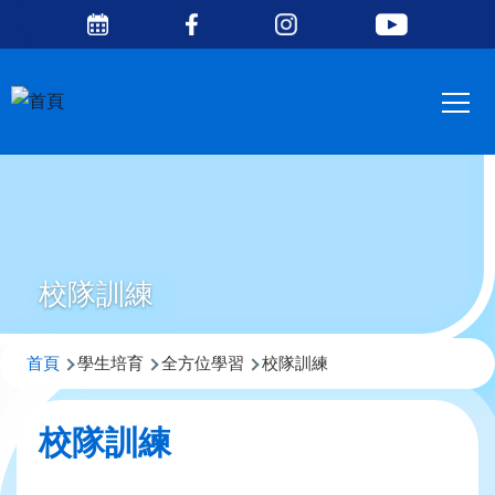
Social
移至主內容
Media
Main
Top
navig
校隊訓練
導
首頁
學生培育
全方位學習
校隊訓練
航
連
校隊訓練
結