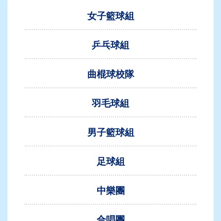
女子籃球組
乒乓球組
曲棍球校隊
羽毛球組
男子籃球組
足球組
中樂團
合唱團