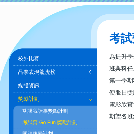
考試
Main
為提升學
校外比賽
navigation
班與科任
品學表現龍虎榜
第一學期
媒體資訊
便服日獎勵
獎勵計劃
電影欣賞
功課我話事獎勵計劃
期望各班
考試齊 Go Fun 獎勵計劃
閱讀獎勵計劃