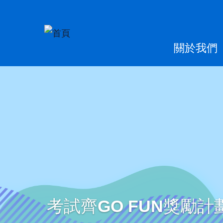
移至主內容
Main
關於我們
naviga
考試齊GO FUN獎勵計