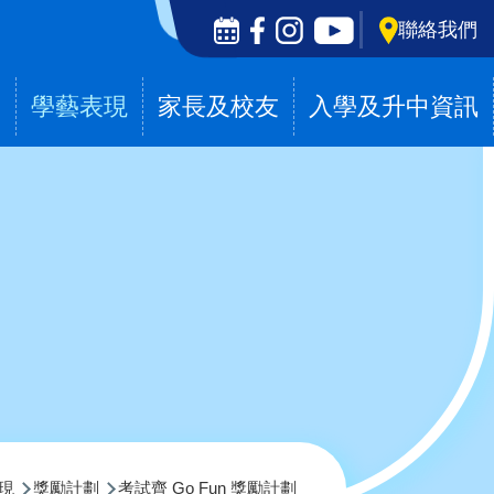
Social
聯絡我們
Media
Top
滴
學藝表現
家長及校友
入學及升中資訊
現
獎勵計劃
考試齊 Go Fun 獎勵計劃