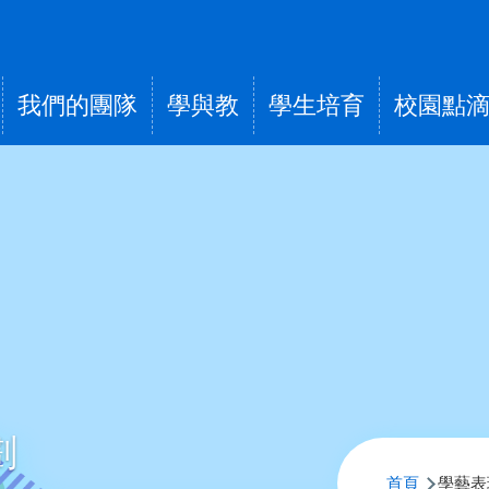
我們的團隊
學與教
學生培育
校園點
tion
劃
導
首頁
學藝表