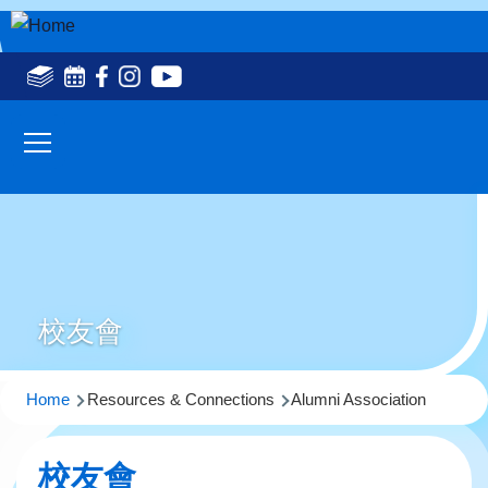
Skip to main content
Social
Media
Main
Top(en)
navigation
校友會
Breadcrumb
Home
Resources & Connections
Alumni Association
校友會