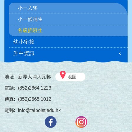
navigation
小一入學
小一候補生
各級插班生
幼小銜接
升中資訊
地址:
新界大埔大元邨
地圖
電話:
(852)2664 1223
傳真:
(852)2665 1012
電郵:
info@taipolst.edu.hk