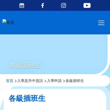
Social
移至主內容
Media
Main
Top
navig
各級插班生
導
首頁
入學及升中資訊
入學申請
各級插班生
航
連
各級插班生
結